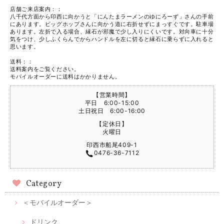
店舗ご来店案内：：
八千代方面から印西に向かうと「にんたまラーメンのゆにろーず」さんの手前
にあります。ビッグホップさんに向かう道に右折せずにまっすぐです。駐車場
あります。左折で入る場合、縁石が邪魔で少し入りにくいです。対向車に十分
気をつけ、少しふくらんでからハンドルを左に切ると縁石に乗らずに入れると
思います。
送料：：
送料案内をご覧ください。
モバイルオーダーに送料はかかりません。
【営業時間】
平日 6:00-15:00
土日祝日 6:00-16:00
【定休日】
火曜日
印西市船尾409-1
0476-36-7112
Category
＜モバイルオーダー＞
ドリンク