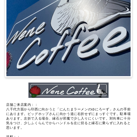
店舗ご来店案内：：
八千代方面から印西に向かうと「にんたまラーメンのゆにろーず」さんの手前
にあります。ビッグホップさんに向かう道に右折せずにまっすぐです。駐車場
あります。左折で入る場合、縁石が邪魔で少し入りにくいです。対向車に十分
気をつけ、少しふくらんでからハンドルを左に切ると縁石に乗らずに入れると
思います。
送料：：