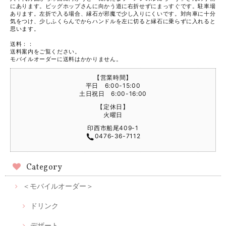
にあります。ビッグホップさんに向かう道に右折せずにまっすぐです。駐車場
あります。左折で入る場合、縁石が邪魔で少し入りにくいです。対向車に十分
気をつけ、少しふくらんでからハンドルを左に切ると縁石に乗らずに入れると
思います。
送料：：
送料案内をご覧ください。
モバイルオーダーに送料はかかりません。
【営業時間】
平日 6:00-15:00
土日祝日 6:00-16:00
【定休日】
火曜日
印西市船尾409-1
0476-36-7112
Category
＜モバイルオーダー＞
ドリンク
デザート