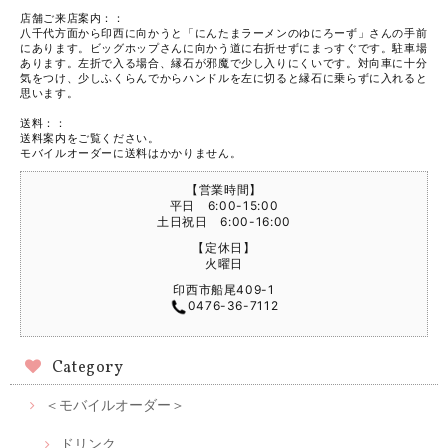
店舗ご来店案内：：
八千代方面から印西に向かうと「にんたまラーメンのゆにろーず」さんの手前
にあります。ビッグホップさんに向かう道に右折せずにまっすぐです。駐車場
あります。左折で入る場合、縁石が邪魔で少し入りにくいです。対向車に十分
気をつけ、少しふくらんでからハンドルを左に切ると縁石に乗らずに入れると
思います。
送料：：
送料案内をご覧ください。
モバイルオーダーに送料はかかりません。
【営業時間】
平日 6:00-15:00
土日祝日 6:00-16:00
【定休日】
火曜日
印西市船尾409-1
0476-36-7112
Category
＜モバイルオーダー＞
ドリンク