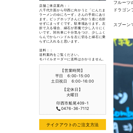
フルーツ
店舗ご来店案内：：
ドラゴン
八千代方面から印西に向かうと「にんたま
ラーメンのゆにろーず」さんの手前にあり
ます。ビッグホップさんに向かう道に右折
せずにまっすぐです。駐車場あります。左
スプーン
折で入る場合、縁石が邪魔で少し入りにく
いです。対向車に十分気をつけ、少しふく
らんでからハンドルを左に切ると縁石に乗
らずに入れると思います。
送料：：
送料案内をご覧ください。
モバイルオーダーに送料はかかりません。
【営業時間】
平日 6:00-15:00
土日祝日 6:00-16:00
【定休日】
火曜日
印西市船尾409-1
0476-36-7112
テイクアウトのご注文方法