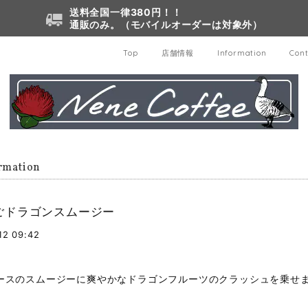
送料全国一律380円！！
通販のみ。（モバイルオーダーは対象外）
Top
店舗情報
Information
Cont
rmation
ごドラゴンスムージー
12 09:42
ースのスムージーに爽やかなドラゴンフルーツのクラッシュを乗せ