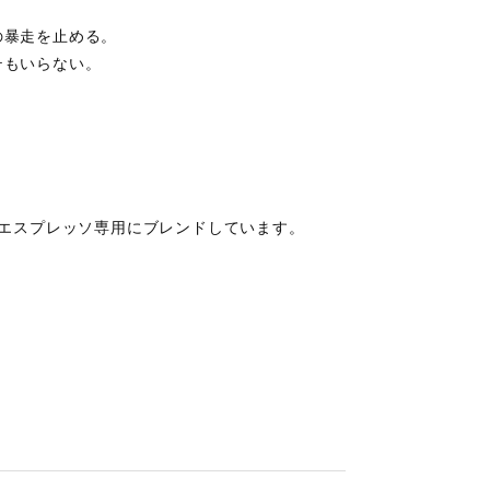
の暴走を止める。
テもいらない。
をエスプレッソ専用にブレンドしています。