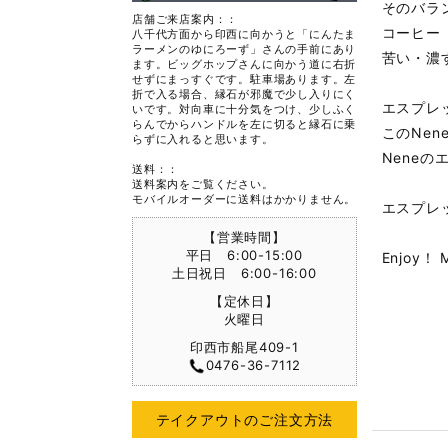
そのバラン
店舗ご来店案内：：
コーヒー
八千代方面から印西に向かうと「にんたま
ラーメンのゆにろーず」さんの手前にあり
苦い・濃
ます。ビッグホップさんに向かう道に右折
せずにまっすぐです。駐車場あります。左
折で入る場合、縁石が邪魔で少し入りにく
エスプレ
いです。対向車に十分気をつけ、少しふく
らんでからハンドルを左に切ると縁石に乗
このNen
らずに入れると思います。
Nene
送料：：
送料案内をご覧ください。
モバイルオーダーに送料はかかりません。
エスプレ
【営業時間】
平日 6:00-15:00
Enjoy！ 
土日祝日 6:00-16:00
【定休日】
火曜日
印西市船尾409-1
0476-36-7112
テイクアウトのご注文方法