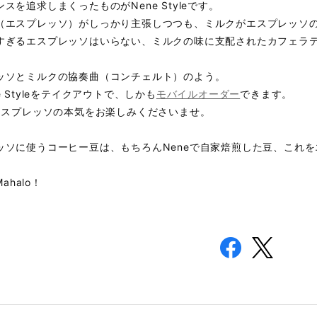
スを追求しまくったものがNene Styleです。
（エスプレッソ）がしっかり主張しつつも、ミルクがエスプレッソ
すぎるエスプレッソはいらない、ミルクの味に支配されたカフェラ
ッソとミルクの協奏曲（コンチェルト）のよう。
e Styleをテイクアウトで、しかも
モバイルオーダー
できます。
のエスプレッソの本気をお楽しみくださいませ。
ッソに使うコーヒー豆は、もちろんNeneで自家焙煎した豆、これ
Mahalo！