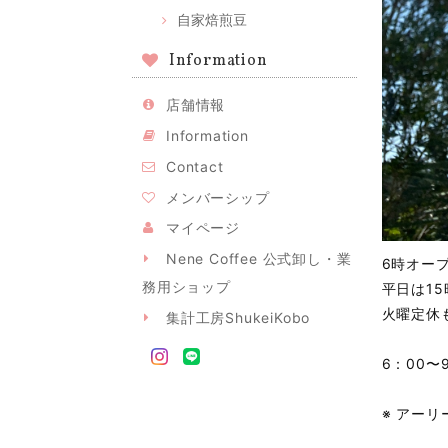
自家焙煎豆
Information
店舗情報
Information
Contact
メンバーシップ
マイページ
Nene Coffee 公式卸し・業
6時オー
務用ショップ
平日は1
火曜定休
集計工房ShukeiKobo
6：00
※ アーリ