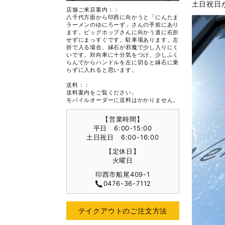
土日祝日
店舗ご来店案内：：
八千代方面から印西に向かうと「にんたま
ラーメンのゆにろーず」さんの手前にあり
ます。ビッグホップさんに向かう道に右折
せずにまっすぐです。駐車場あります。左
折で入る場合、縁石が邪魔で少し入りにく
いです。対向車に十分気をつけ、少しふく
らんでからハンドルを左に切ると縁石に乗
らずに入れると思います。
送料：：
送料案内をご覧ください。
モバイルオーダーに送料はかかりません。
【営業時間】
平日 6:00-15:00
土日祝日 6:00-16:00
【定休日】
火曜日
印西市船尾409-1
0476-36-7112
テイクアウトのご注文方法