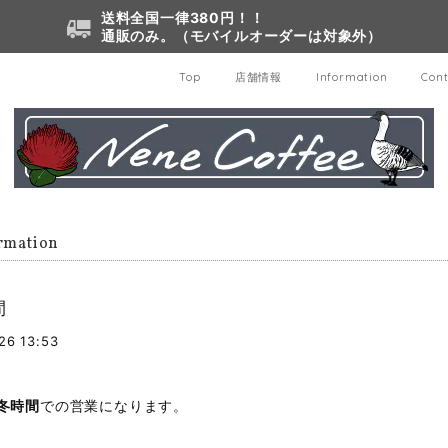
送料全国一律380円！！
通販のみ。（モバイルオーダーは対象外）
Top
店舗情報
Information
Cont
rmation
間
26 13:53
冬時間
での営業になります。