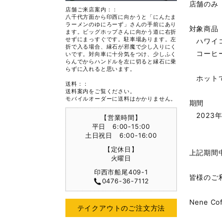
店舗のみ
店舗ご来店案内：：
八千代方面から印西に向かうと「にんたま
ラーメンのゆにろーず」さんの手前にあり
対象商品
ます。ビッグホップさんに向かう道に右折
せずにまっすぐです。駐車場あります。左
ハワイコー
折で入る場合、縁石が邪魔で少し入りにく
コーヒー（T
いです。対向車に十分気をつけ、少しふく
らんでからハンドルを左に切ると縁石に乗
らずに入れると思います。
ホットで
送料：：
送料案内をご覧ください。
モバイルオーダーに送料はかかりません。
期間
2023年
【営業時間】
平日 6:00-15:00
土日祝日 6:00-16:00
【定休日】
上記期間
火曜日
印西市船尾409-1
皆様のご
0476-36-7112
Nene Co
テイクアウトのご注文方法